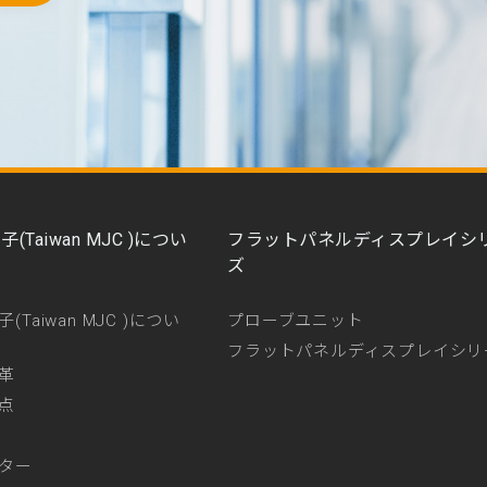
(Taiwan MJC )につい
フラットパネルディスプレイシ
ズ
(Taiwan MJC )につい
プローブユニット
フラットパネルディスプレイシリ
革
点
ター