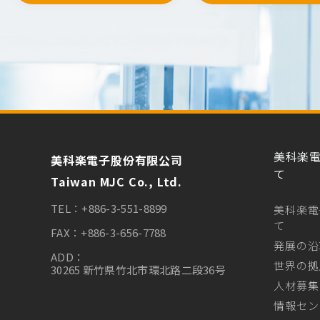
美科楽電子
美科楽電子股份有限公司
て
Taiwan MJC Co., Ltd.
TEL：
+886-3-551-8899
美科楽電子
て
FAX：
+886-3-656-7788
発展の沿
ADD：
世界の拠
30265 新竹県竹北市環北路二段36号
人材募集
情報セン