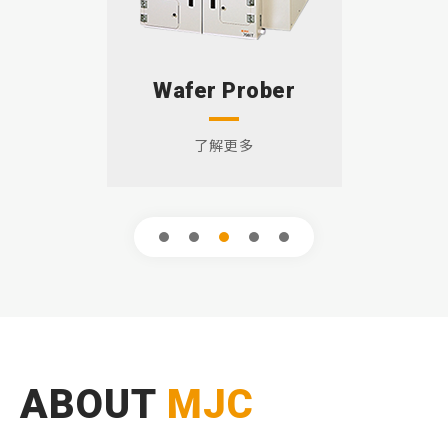
Wafer Prober
了解更多
1
2
3
4
5
ABOUT
MJC