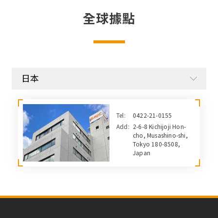
全球據點
日本
Tel:
0422-21-0155
Add:
2-6-8 Kichijoji Hon-
cho, Musashino-shi,
Tokyo 180-8508,
Japan